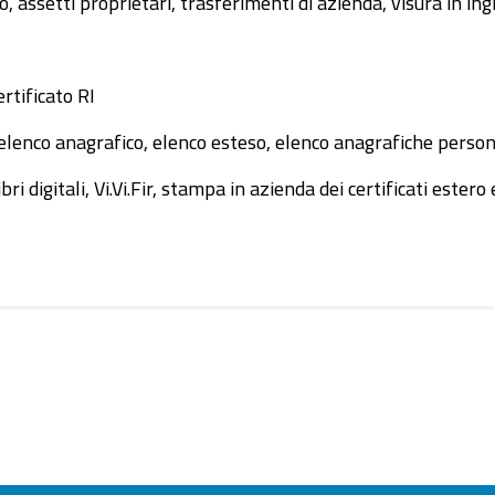
ito, assetti proprietari, trasferimenti di azienda, visura in in
ertificato RI
i, elenco anagrafico, elenco esteso, elenco anagrafiche pers
bri digitali, Vi.Vi.Fir, stampa in azienda dei certificati ester