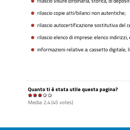
rilascio visure (ordinaria, storica, di depos
rilascio copie atti/bilanci non autentiche;
rilascio autocertificazione sostitutiva del c
rilascio elenco di imprese: elenco indirizz
informazioni relative a: cassetto digitale, li
Quanto ti è stata utile questa pagina?
Media:
2.4
(
45
votes)