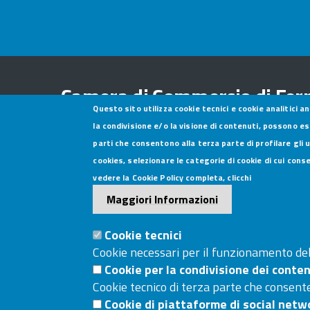
Camera di Commercio di Fer
Questo sito utilizza cookie tecnici e cookie analitici a
la condivisione e/o la visione di contenuti, possono es
Contatti
parti che consentono alla terza parte di profilare gli 
cookies, selezionare le categorie di cookie di cui cons
Sede Legale:
V.le L.C. Farini, 14 - 48121 Ravenna
vedere la Cookie Policy completa, clicchi
Telefono:
0544/481.311
Maggiori Informazioni
Sede:
Via Borgoleoni, 11 - 44121 Ferrara
Telefono:
0532/783.711
Cookie tecnici
C.F. e P.I.
02608840399
Cookie necessari per il funzionamento del 
PEC istituzionale
cciaa@pec.fera.camcom.it
Cookie per la condivisione dei conten
Cookie tecnico di terza parte che consente
Codice Univoco Fatturazione
UFAV18
Cookie di piattaforme di social netw